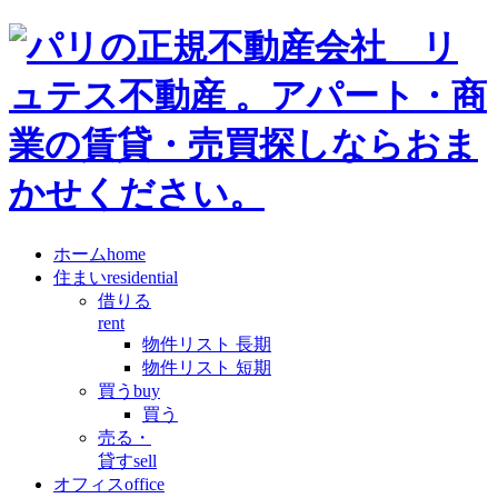
ホーム
home
住まい
residential
借りる
rent
物件リスト 長期
物件リスト 短期
買う
buy
買う
売る・
貸す
sell
オフィス
office