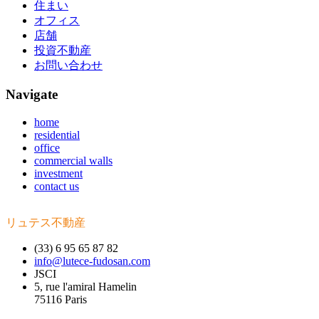
住まい
オフィス
店舗
投資不動産
お問い合わせ
Navigate
home
residential
office
commercial walls
investment
contact us
リュテス不動産
(33) 6 95 65 87 82
info@lutece-fudosan.com
JSCI
5, rue l'amiral Hamelin
75116 Paris