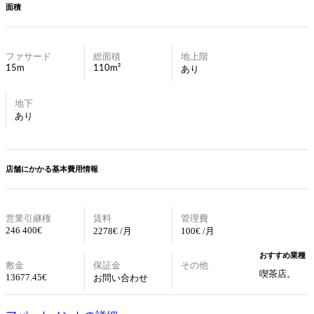
面積
ファサード
総面積
地上階
15m
110m²
あり
地下
あり
店舗にかかる基本費用情報
営業引継権
賃料
管理費
246 400€
2278€ /月
100€ /月
おすすめ業種
敷金
保証金
その他
喫茶店。
13677.45
€
お問い合わせ