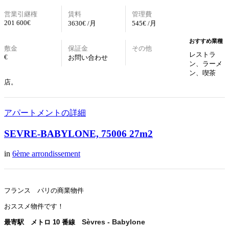
営業引継権
賃料
管理費
201 600€
3630€ /月
545€ /月
おすすめ業種
敷金
保証金
その他
レストラ
€
お問い合わせ
ン、ラーメ
ン、喫茶
店。
アパートメントの詳細
SEVRE-BABYLONE, 75006 27m2
in
6ème arrondissement
フランス パリの商業物件
おススメ物件です！
Sèvres - Babylone
最寄駅 メトロ 10 番線