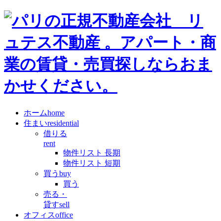
ホーム
home
住まい
residential
借りる
rent
物件リスト 長期
物件リスト 短期
買う
buy
買う
売る・
貸す
sell
オフィス
office