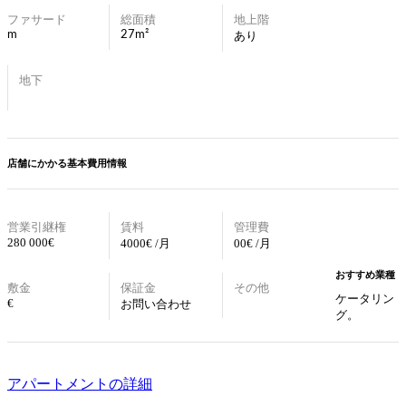
ファサード
総面積
地上階
m
27m²
あり
地下
店舗にかかる基本費用情報
営業引継権
賃料
管理費
280 000€
4000€ /月
00€ /月
おすすめ業種
敷金
保証金
その他
ケータリン
€
お問い合わせ
グ。
アパートメントの詳細