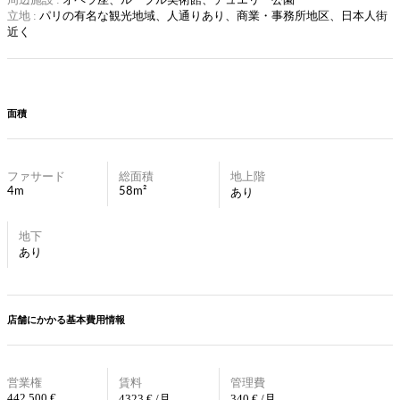
立地 :
パリの有名な観光地域、
人通りあり、商業・事務所地区、日本人街
近く
面積
ファサード
総面積
地上階
4m
58m²
あり
地下
あり
店舗にかかる基本費用情報
営業権
賃料
管理費
442 500 €
4323 € /月
340 € /月