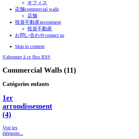
オフィス
店舗
commercial walls
店舗
投資不動産
investment
投資不動産
お問い合わせ
contact us
Skip to content
S'abonner à ce flux RSS
Commercial Walls (11)
Catégories enfants
1er
arrondissement
(4)
Voir les
éléments...