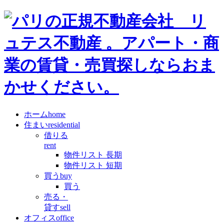
ホーム
home
住まい
residential
借りる
rent
物件リスト 長期
物件リスト 短期
買う
buy
買う
売る・
貸す
sell
オフィス
office