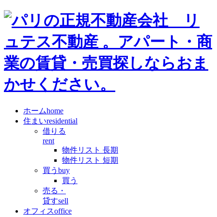
ホーム
home
住まい
residential
借りる
rent
物件リスト 長期
物件リスト 短期
買う
buy
買う
売る・
貸す
sell
オフィス
office