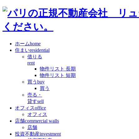
ホーム
home
住まい
residential
借りる
rent
物件リスト 長期
物件リスト 短期
買う
buy
買う
売る・
貸す
sell
オフィス
office
オフィス
店舗
commercial walls
店舗
投資不動産
investment