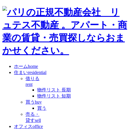
ホーム
home
住まい
residential
借りる
rent
物件リスト 長期
物件リスト 短期
買う
buy
買う
売る・
貸す
sell
オフィス
office