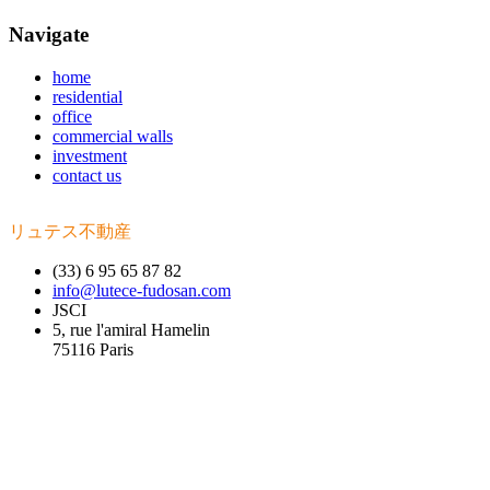
Navigate
home
residential
office
commercial walls
investment
contact us
リュテス不動産
(33) 6 95 65 87 82
info@lutece-fudosan.com
JSCI
5, rue l'amiral Hamelin
75116 Paris