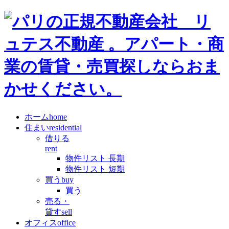
ホーム
home
住まい
residential
借りる
rent
物件リスト 長期
物件リスト 短期
買う
buy
買う
売る・
貸す
sell
オフィス
office