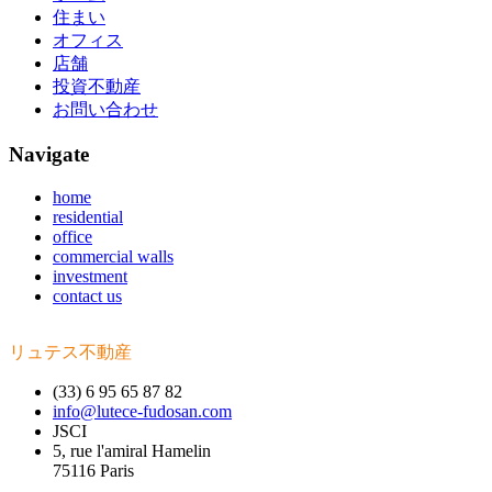
住まい
オフィス
店舗
投資不動産
お問い合わせ
Navigate
home
residential
office
commercial walls
investment
contact us
リュテス不動産
(33) 6 95 65 87 82
info@lutece-fudosan.com
JSCI
5, rue l'amiral Hamelin
75116 Paris