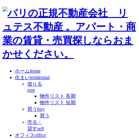
ホーム
home
住まい
residential
借りる
rent
物件リスト 長期
物件リスト 短期
買う
buy
買う
売る・
貸す
sell
オフィス
office