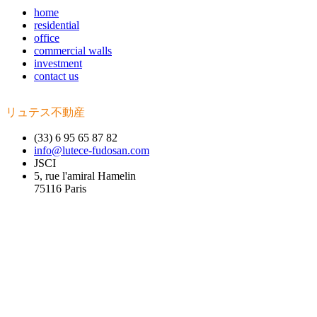
home
residential
office
commercial walls
investment
contact us
リュテス不動産
(33) 6 95 65 87 82
info@lutece-fudosan.com
JSCI
5, rue l'amiral Hamelin
75116 Paris