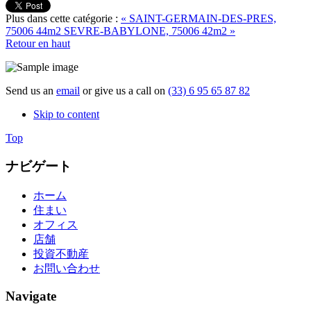
Plus dans cette catégorie :
« SAINT-GERMAIN-DES-PRES,
75006 44m2
SEVRE-BABYLONE, 75006 42m2 »
Retour en haut
Send us an
email
or give us a call on
(33) 6 95 65 87 82
Skip to content
Top
ナビゲート
ホーム
住まい
オフィス
店舗
投資不動産
お問い合わせ
Navigate