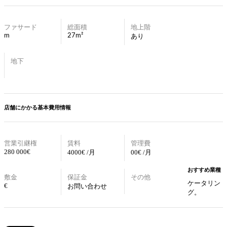
ファサード
総面積
地上階
m
27m²
あり
地下
店舗にかかる基本費用情報
営業引継権
賃料
管理費
280 000€
4000€ /月
00€ /月
おすすめ業種
敷金
保証金
その他
ケータリン
€
お問い合わせ
グ。