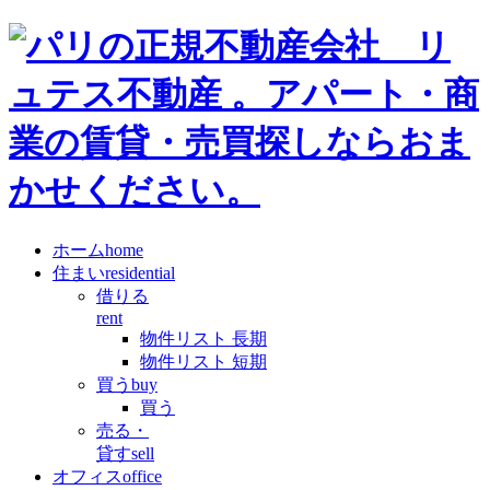
ホーム
home
住まい
residential
借りる
rent
物件リスト 長期
物件リスト 短期
買う
buy
買う
売る・
貸す
sell
オフィス
office