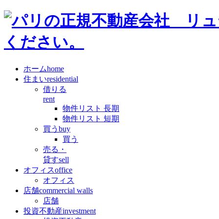
ホーム
home
住まい
residential
借りる
rent
物件リスト 長期
物件リスト 短期
買う
buy
買う
売る・
貸す
sell
オフィス
office
オフィス
店舗
commercial walls
店舗
投資不動産
investment