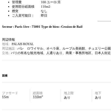
管理費 100 ユーロ/月
使用部分総面積 110m2
煙突 なし
ご入居可能日： 即日
Secteur : Paris 1ère - 75001
Type de bien : Cession de Bail
周辺情報
地域 :
PALAIS ROYAL
周辺施設 :
パレ ロワイヤル、オペラ座、ルーブル美術館、チュエリー公園
立地 :
パリの有名な観光地域、
人通りあり、商業・事務所地区、日本人街近
面積
ファサード
総面積
地上階
地下
15m
110m²
あり
あり