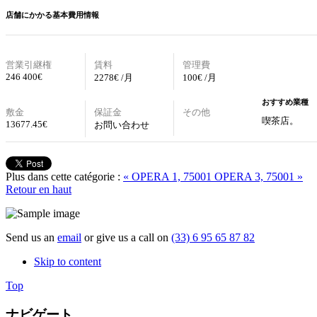
店舗にかかる基本費用情報
営業引継権
賃料
管理費
246 400€
2278€ /月
100€ /月
おすすめ業種
敷金
保証金
その他
喫茶店。
13677.45
€
お問い合わせ
Plus dans cette catégorie :
« OPERA 1, 75001
OPERA 3, 75001 »
Retour en haut
Send us an
email
or give us a call on
(33) 6 95 65 87 82
Skip to content
Top
ナビゲート