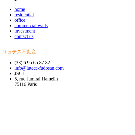
home
residential
office
commercial walls
investment
contact us
リュテス不動産
(33) 6 95 65 87 82
info@lutece-fudosan.com
JSCI
5, rue l'amiral Hamelin
75116 Paris