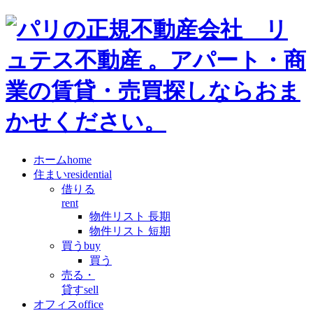
ホーム
home
住まい
residential
借りる
rent
物件リスト 長期
物件リスト 短期
買う
buy
買う
売る・
貸す
sell
オフィス
office