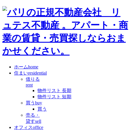
ホーム
home
住まい
residential
借りる
rent
物件リスト 長期
物件リスト 短期
買う
buy
買う
売る・
貸す
sell
オフィス
office