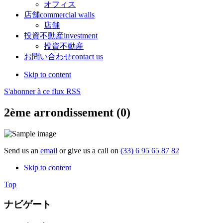
オフィス
店舗
commercial walls
店舗
投資不動産
investment
投資不動産
お問い合わせ
contact us
Skip to content
S'abonner à ce flux RSS
2ème arrondissement (0)
Send us an
email
or give us a call on
(33) 6 95 65 87 82
Skip to content
Top
ナビゲート