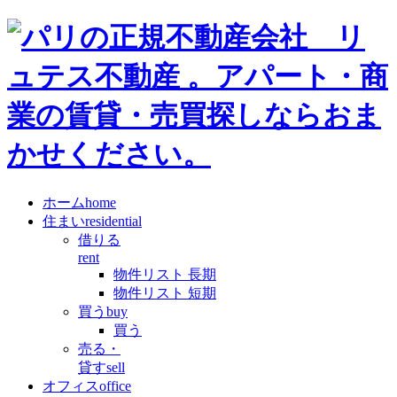
ホーム
home
住まい
residential
借りる
rent
物件リスト 長期
物件リスト 短期
買う
buy
買う
売る・
貸す
sell
オフィス
office