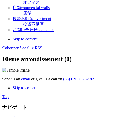
オフィス
店舗
commercial walls
店舗
投資不動産
investment
投資不動産
お問い合わせ
contact us
Skip to content
S'abonner à ce flux RSS
10ème arrondissement (0)
Send us an
email
or give us a call on
(33) 6 95 65 87 82
Skip to content
Top
ナビゲート