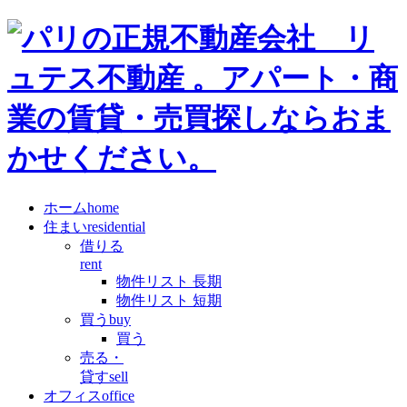
ホーム
home
住まい
residential
借りる
rent
物件リスト 長期
物件リスト 短期
買う
buy
買う
売る・
貸す
sell
オフィス
office