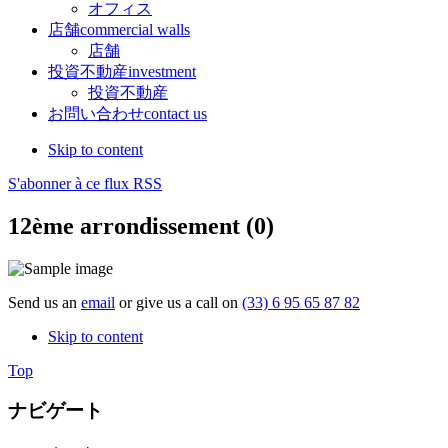
オフィス
店舗
commercial walls
店舗
投資不動産
investment
投資不動産
お問い合わせ
contact us
Skip to content
S'abonner à ce flux RSS
12ème arrondissement (0)
Send us an
email
or give us a call on
(33) 6 95 65 87 82
Skip to content
Top
ナビゲート