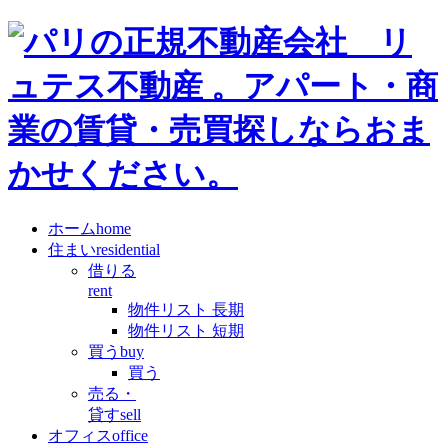
ホーム
home
住まい
residential
借りる
rent
物件リスト 長期
物件リスト 短期
買う
buy
買う
売る・
貸す
sell
オフィス
office