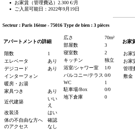
お家賃（管理費込）2.300 €/月
ご入居可能日：2022年9月19日
Secteur : Paris 16ème - 75016
Type de bien : 3 pièces
広さ
70m²
アパートメントの詳細
お家
部屋数
3
寝室数
2
階数
1
お家
キッチン
独立
エレベータ
あり
お家
浴室/シャワー室
1/0
デジコード
あり
管理
バルコニー/テラス
0/0
インターフォン
敷金
WC
1
暖房・お湯
駐車場/Box
0/0
家具つき
あり
地下倉庫
0
いい
近代建築
え
改装済
はい
体の不自由な方へ
確認
のアクセス
なし