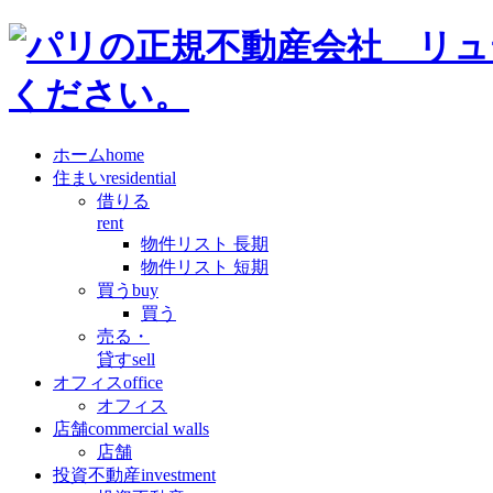
ホーム
home
住まい
residential
借りる
rent
物件リスト 長期
物件リスト 短期
買う
buy
買う
売る・
貸す
sell
オフィス
office
オフィス
店舗
commercial walls
店舗
投資不動産
investment