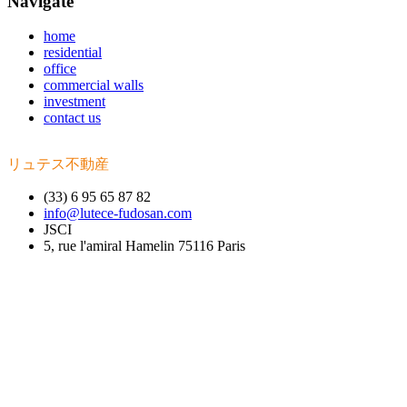
Navigate
home
residential
office
commercial walls
investment
contact us
リュテス不動産
(33) 6 95 65 87 82
info@lutece-fudosan.com
JSCI
5, rue l'amiral Hamelin 75116 Paris