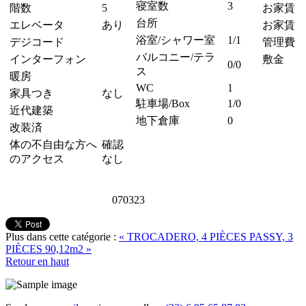
寝室数
3
階数
5
お家賃
台所
エレベータ
あり
お家賃 
浴室/シャワー室
1/1
デジコード
管理費
バルコニー/テラ
インターフォン
敷金
0/0
ス
暖房
WC
1
家具つき
なし
駐車場/Box
1/0
近代建築
地下倉庫
0
改装済
体の不自由な方へ
確認
のアクセス
なし
070323
Plus dans cette catégorie :
« TROCADERO, 4 PIÈCES
PASSY, 3
PIÈCES 90,12m2 »
Retour en haut