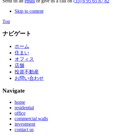
Send us an
email
or give us a call on
(33) 6 95 65 87 82
Skip to content
Top
ナビゲート
ホーム
住まい
オフィス
店舗
投資不動産
お問い合わせ
Navigate
home
residential
office
commercial walls
investment
contact us