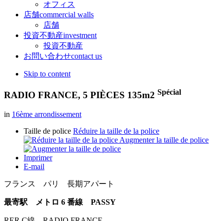
オフィス
店舗
commercial walls
店舗
投資不動産
investment
投資不動産
お問い合わせ
contact us
Skip to content
Spécial
RADIO FRANCE, 5 PIÈCES 135m2
in
16ème arrondissement
Taille de police
Réduire la taille de la police
Augmenter la taille de police
Imprimer
E-mail
フランス パリ 長期アパート
最寄駅 メトロ 6 番線 PASSY
RER C線 RADIO FRANCE