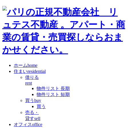
ホーム
home
住まい
residential
借りる
rent
物件リスト 長期
物件リスト 短期
買う
buy
買う
売る・
貸す
sell
オフィス
office