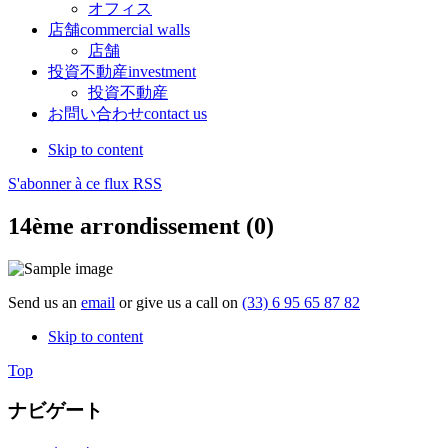
オフィス
店舗
commercial walls
店舗
投資不動産
investment
投資不動産
お問い合わせ
contact us
Skip to content
S'abonner à ce flux RSS
14ème arrondissement (0)
Send us an
email
or give us a call on
(33) 6 95 65 87 82
Skip to content
Top
ナビゲート