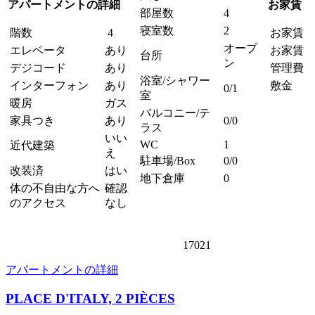
アパートメントの詳細
お家賃
部屋数
4
寝室数
2
階数
4
お家賃
オープ
エレベータ
あり
お家賃 
台所
ン
デジコード
あり
管理費
浴室/シャワー
インターフォン
あり
敷金
0/1
室
暖房
ガス
バルコニー/テ
家具つき
あり
0/0
ラス
いい
WC
1
近代建築
え
駐車場/Box
0/0
改装済
はい
地下倉庫
0
体の不自由な方へ
確認
のアクセス
なし
17021
アパートメントの詳細
PLACE D'ITALY, 2 PIÈCES