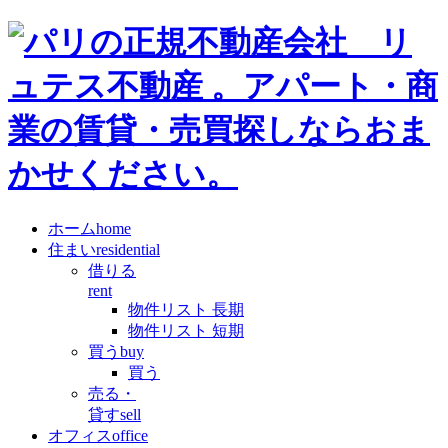
ホーム
home
住まい
residential
借りる
rent
物件リスト 長期
物件リスト 短期
買う
buy
買う
売る・
貸す
sell
オフィス
office