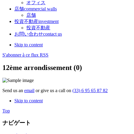
オフィス
店舗
commercial walls
店舗
投資不動産
investment
投資不動産
お問い合わせ
contact us
Skip to content
S'abonner à ce flux RSS
12ème arrondissement (0)
Send us an
email
or give us a call on
(33) 6 95 65 87 82
Skip to content
Top
ナビゲート