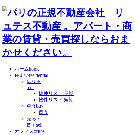
ホーム
home
住まい
residential
借りる
rent
物件リスト 長期
物件リスト 短期
買う
buy
買う
売る・
貸す
sell
オフィス
office