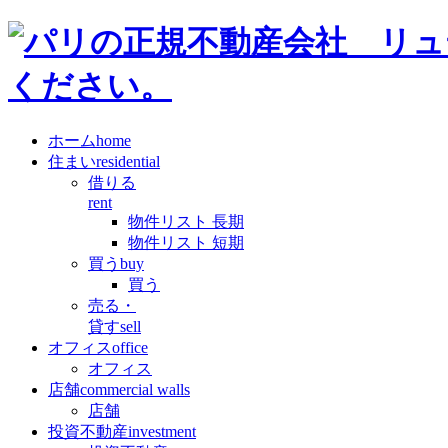
ホーム
home
住まい
residential
借りる
rent
物件リスト 長期
物件リスト 短期
買う
buy
買う
売る・
貸す
sell
オフィス
office
オフィス
店舗
commercial walls
店舗
投資不動産
investment