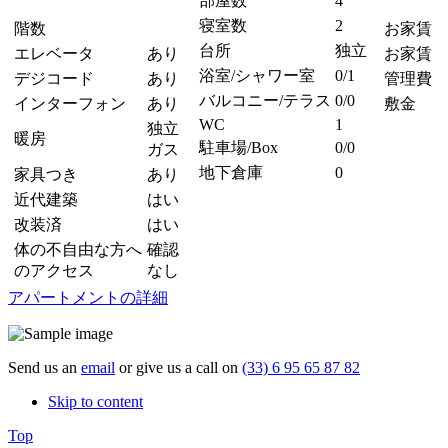
部屋数
4
寝室数
2
階数
お家賃
台所
独立
エレベータ
あり
お家賃 
浴室/シャワー室
0/1
デジコード
あり
管理費
バルコニー/テラス
0/0
インターフォン
あり
敷金
WC
1
独立
暖房
駐車場/Box
0/0
ガス
地下倉庫
0
家具つき
あり
近代建築
はい
改装済
はい
体の不自由な方へ
確認
のアクセス
なし
アパートメントの詳細
Send us an
email
or give us a call on
(33) 6 95 65 87 82
Skip to content
Top