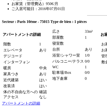
お家賃（管理費込）950€/月
ご入居可能日：2016年07月01日
Secteur : Paris 10ème - 75015
Type de bien : 1 pièces
広さ
33m²
アパートメントの詳細
お
部屋数
1
寝室数
階数
1
お
台所
あり
エレベータ
あり
お
浴室/シャワー室
1/0
デジコード
管
バルコニー/テラス
0/0
インターフォン
敷
WC
1
暖房
中央
駐車場/Box
0/0
家具つき
あり
地下倉庫
0
近代建築
はい
改装済
はい
体の不自由な方への
確認
アクセス
なし
アパートメントの詳細