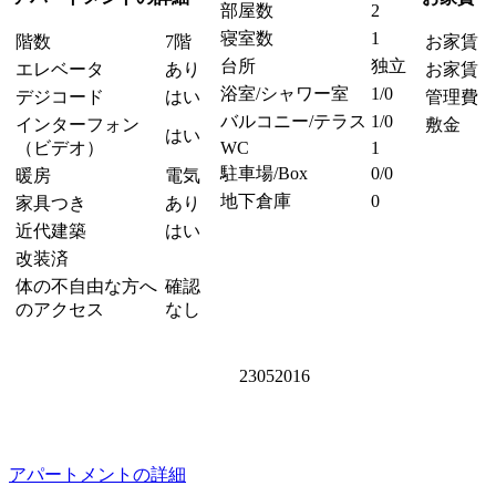
部屋数
2
寝室数
1
階数
7階
お家賃
台所
独立
エレベータ
あり
お家賃 
浴室/シャワー室
1/0
デジコード
はい
管理費
バルコニー/テラス
1/0
インターフォン
敷金
はい
（ビデオ）
WC
1
駐車場/Box
0/0
暖房
電気
地下倉庫
0
家具つき
あり
近代建築
はい
改装済
体の不自由な方へ
確認
のアクセス
なし
23052016
アパートメントの詳細