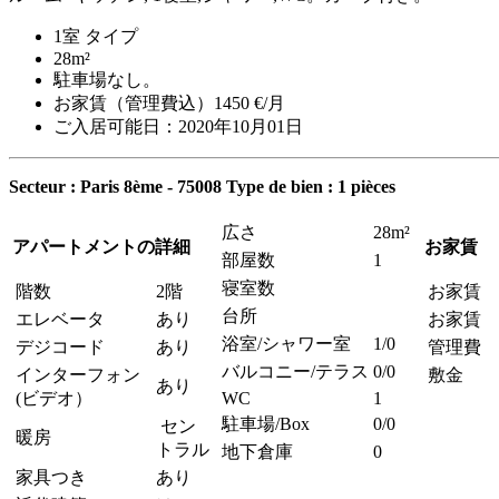
1室 タイプ
28m²
駐車場なし。
お家賃（管理費込）1450 €/月
ご入居可能日：2020年10月01日
Secteur : Paris 8ème - 75008
Type de bien : 1 pièces
広さ
28m²
アパートメントの詳細
お家賃
部屋数
1
寝室数
階数
2階
お家賃
台所
エレベータ
あり
お家賃 
浴室/シャワー室
1/0
デジコード
あり
管理費
バルコニー/テラス
0/0
インターフォン
敷金
あり
(ビデオ）
WC
1
駐車場/Box
0/0
セン
暖房
トラル
地下倉庫
0
家具つき
あり