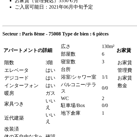
お家賃（管理費込）3550 €/月
ご入居可能日：2021年06月中旬予定
Secteur : Paris 8ème - 75008
Type de bien : 6 pièces
広さ
130m²
アパートメントの詳細
お家賃
部屋数
6
寝室数
3
階数
3階
お家賃
台所
エレベータ
はい
管理費
浴室/シャワー室
1/1
デジコード
はい
お家賃 
バルコニー/テラ
インターフォン
はい
敷金
0/0
ス
暖房
ガス
WC
2
いい
家具つき
駐車場/Box
0/0
え
地下倉庫
1
いい
近代建築
え
改装済
体の不自由な方へ
確認