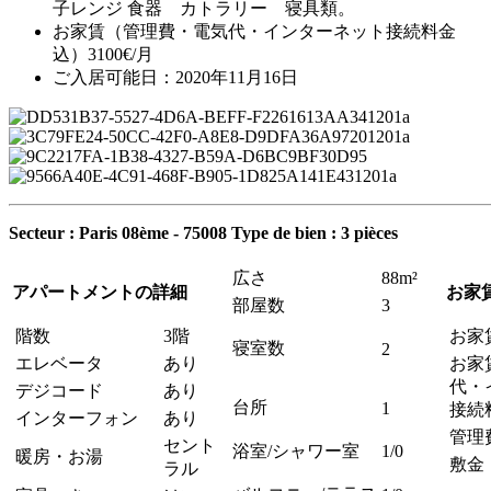
子レンジ 食器 カトラリー 寝具類。
お家賃（管理費・電気代・インターネット接続料金
込）3100€/月
ご入居可能日：2020年11月16日
Secteur : Paris 08ème - 75008
Type de bien : 3 pièces
広さ
88m²
アパートメントの詳細
お家
部屋数
3
階数
3階
お家
寝室数
2
エレベータ
あり
お家
代・
デジコード
あり
台所
1
接続
インターフォン
あり
管理
セント
浴室/シャワー室
1/0
暖房・お湯
敷金
ラル