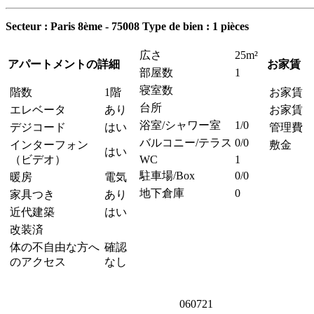
Secteur : Paris 8ème - 75008
Type de bien : 1 pièces
広さ
25m²
アパートメントの詳細
お家賃
部屋数
1
寝室数
階数
1階
お家賃
台所
エレベータ
あり
お家賃 
浴室/シャワー室
1/0
デジコード
はい
管理費
バルコニー/テラス
0/0
インターフォン
敷金
はい
（ビデオ）
WC
1
駐車場/Box
0/0
暖房
電気
地下倉庫
0
家具つき
あり
近代建築
はい
改装済
体の不自由な方へ
確認
のアクセス
なし
060721