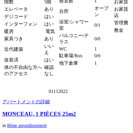
寝室数
1
階数
5階
お家賃
オープ
エレベータ
あり
お家賃 
台所
ン
込
デジコード
はい
浴室/シャワー
管理費
インターフォン
はい
0/1
室
敷金
暖房
電気
バルコニー/テ
家具つき
あり
0/0
ラス
いい
WC
1
近代建築
え
駐車場/Box
0/0
改装済
はい
地下倉庫
1
体の不自由な方へ
確認
のアクセス
なし
01112022
アパートメントの詳細
MONCEAU, 1 PIÈCES 25m2
in
8ème arrondissement