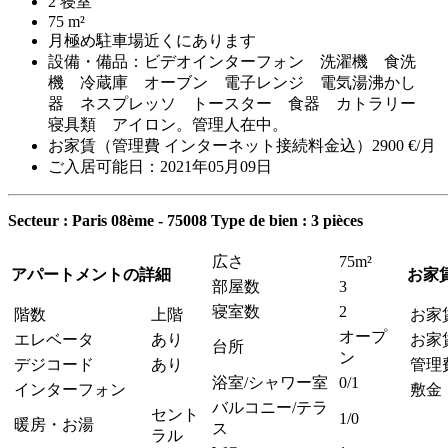
2 寝室
75 m²
月極め駐車場近くにあります
設備・備品：ビデオインターフォン 洗濯機 食洗
機 冷蔵庫 オーブン 電子レンジ 電気湯沸かし
器 ネスプレッソ トースター 食器 カトラリー
寝具類 アイロン。管理人在中。
お家賃（管理費 インターネット接続料金込）2900 €/月
ご入居可能日：2021年05月09日
Secteur : Paris 08ème - 75008
Type de bien : 3 pièces
広さ
75m²
アパートメントの詳細
お家
部屋数
3
寝室数
2
階数
上階
お家
オープ
エレベータ
あり
お家
台所
ン
デジコード
あり
管理
浴室/シャワー室
0/1
インターフォン
敷金
バルコニー/テラ
セント
1/0
暖房・お湯
ス
ラル