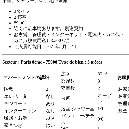
浴室、シャワー、wc、地下倉庫
3タイプ
2 寝室
89 m²
近くに駐車場あります。別途契約。
お家賃（管理費・インターネット・電気代・ガス代・
ガス点検費用込）3.200 €/月
ご入居可能日：2021年1月上旬
Secteur : Paris 8ème - 75008
Type de bien : 3 pièces
広さ
89m²
アパートメントの詳細
お家
部屋数
3
寝室数
2
階数
2
お家
オープ
エレベータ
なし
お家
台所
ン
デジコード
あり
管理
浴室/シャワー室
1/1
インターフォン
なし
敷金
バルコニー/テラ
暖房・お湯
ガス
0/0
ス
家具つき
はい
WC
1