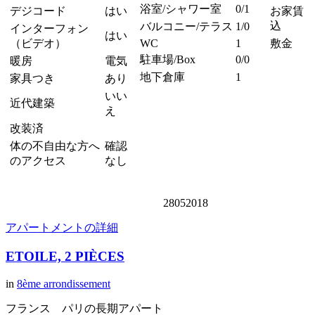
浴室/シャワー室
0/1
デジコード
はい
お家賃 
込
バルコニー/テラス
1/0
インターフォン
はい
（ビデオ）
WC
1
敷金
駐車場/Box
0/0
暖房
電気
地下倉庫
1
家具つき
あり
いい
近代建築
え
改装済
体の不自由な方へ
確認
のアクセス
なし
28052018
アパートメントの詳細
ETOILE, 2 PIÈCES
in
8ème arrondissement
フランス パリの長期アパート