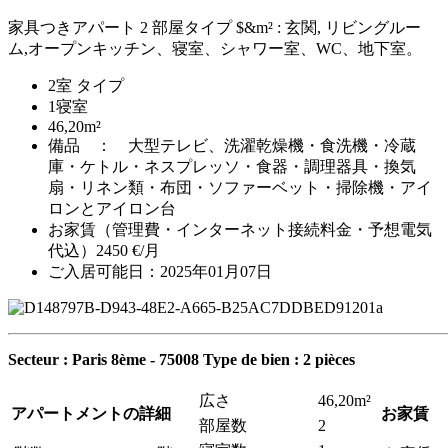
家具つきアパート 2 部屋タイプ $&m² : 玄関, リビングルー
ム,オープンキッチン、寝室、シャワー室、WC、地下室。
2室 タイプ
1寝室
46,20m²
備品 ： 大型テレビ、洗濯乾燥機・食洗機・冷蔵
庫・ケトル・ネスプレッソ・食器・調理器具・換気
扇・リネン類・布団・ソファーベット・掃除機・アイ
ロンとアイロン台
お家賃（管理費・インターネット接続料金・予想電気
代込）2450 €/月
ご入居可能日：2025年01月07日
Secteur : Paris 8ème - 75008
Type de bien : 2 pièces
広さ
46,20m²
アパートメントの詳細
お家賃
部屋数
2