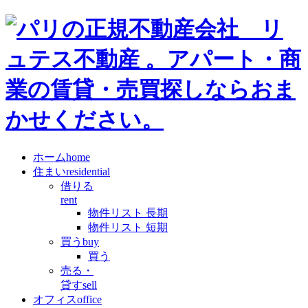
ホーム
home
住まい
residential
借りる
rent
物件リスト 長期
物件リスト 短期
買う
buy
買う
売る・
貸す
sell
オフィス
office