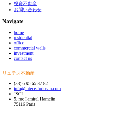
投資不動産
お問い合わせ
Navigate
home
residential
office
commercial walls
investment
contact us
リュテス不動産
(33) 6 95 65 87 82
info@lutece-fudosan.com
JSCI
5, rue l'amiral Hamelin
75116 Paris