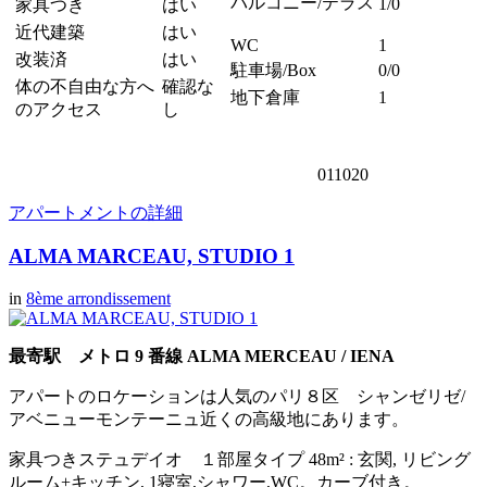
バルコニー/テラス
1/0
家具つき
はい
近代建築
はい
WC
1
改装済
はい
駐車場/Box
0/0
体の不自由な方へ
確認な
地下倉庫
1
のアクセス
し
011020
アパートメントの詳細
ALMA MARCEAU, STUDIO 1
in
8ème arrondissement
最寄駅 メトロ 9 番線 ALMA MERCEAU / IENA
アパートのロケーションは人気のパリ８区 シャンゼリゼ/
アベニューモンテーニュ近くの高級地にあります。
家具つきステュデイオ １部屋タイプ 48m² : 玄関, リビング
ルーム+キッチン, 1寝室,シャワー,WC。カーブ付き。