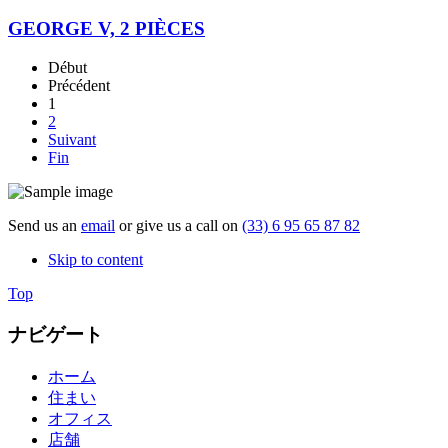
GEORGE V, 2 PIÈCES
Début
Précédent
1
2
Suivant
Fin
Send us an
email
or give us a call on
(33) 6 95 65 87 82
Skip to content
Top
ナビゲート
ホーム
住まい
オフィス
店舗