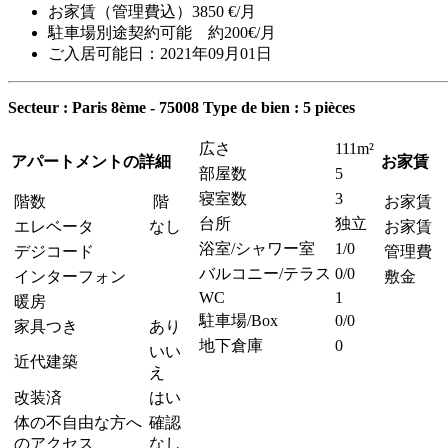
お家賃（管理費込）3850 €/月
駐車場別途契約可能 約200€/月
ご入居可能日：2021年09月01日
Secteur : Paris 8ème - 75008
Type de bien : 5 pièces
広さ
111m²
アパートメントの詳細
お家賃
部屋数
5
寝室数
3
階数
階
お家賃
台所
独立
エレベータ
なし
お家賃 
浴室/シャワー室
1/0
デジコード
管理費
バルコニー/テラス
0/0
インターフォン
敷金
WC
1
暖房
駐車場/Box
0/0
家具つき
あり
地下倉庫
0
いい
近代建築
え
改装済
はい
体の不自由な方へ
確認
のアクセス
なし