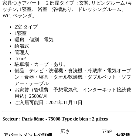
家具つきアパート 2 部屋タイプ : 玄関, リビングルーム+キ
ッチン, 1寝室, 浴室 浴槽あり, ドレッシングルーム、
WC, ベランダ。
2室 タイプ
1寝室
暖房 個別 電気
給湯式
管理人
57m²
駐車場・カーブ・あり。
備品 テレビ・洗濯機・食洗機・冷蔵庫・電気オーブ
ン・食器・寝具・タオル乾燥機・ダブルベット・ソフ
アー・テーブル
お家賃（管理費 予想電気代 インターネット接続費
用込）2500€/月
ご入居可能日：2021年11月11日
Secteur : Paris 8ème - 75008
Type de bien : 2 pièces
広さ
57m²
アパートメントの詳細
お家賃