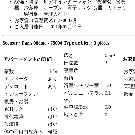
設備・備品：ビデオインターフォン 洗濯機 食洗
機 冷蔵庫 オーブン 電子レンジ 食器 カトラリ
ー 寝具類。管理人在中。
お家賃（管理費込）2700 €/月
ご入居可能日：2021年07月01日
Secteur : Paris 08ème - 75008
Type de bien : 3 pièces
広さ
65m²
アパートメントの詳細
お家
部屋数
3
寝室数
1
階数
上階
お家
台所
エレベータ
あり
お家
浴室/シャワー室
1/0
デジコード
あり
管理
バルコニー/テラス
0/1
インターフォン
敷金
WC
1
暖房・お湯
駐車場/Box
0/0
家具つき
はい
地下倉庫
0
近代建築
はい
改装済
はい
体の不自由な方へ
確認