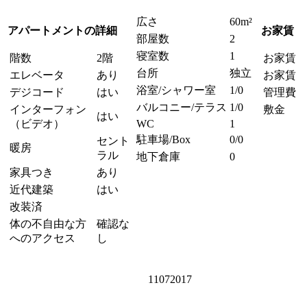
広さ
60m²
アパートメントの詳細
お家賃
部屋数
2
寝室数
1
階数
2階
お家賃
台所
独立
エレベータ
あり
お家賃 
浴室/シャワー室
1/0
デジコード
はい
管理費
バルコニー/テラス
1/0
インターフォン
敷金
はい
（ビデオ）
WC
1
駐車場/Box
0/0
セント
暖房
ラル
地下倉庫
0
家具つき
あり
近代建築
はい
改装済
体の不自由な方
確認な
へのアクセス
し
11072017