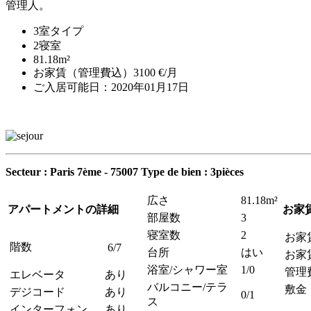
管理人。
3室タイプ
2寝室
81.18m²
お家賃（管理費込）3100 €/月
ご入居可能日：2020年01月17日
Secteur : Paris 7ème - 75007
Type de bien : 3pièces
広さ
81.18m²
アパートメントの詳細
お家
部屋数
3
寝室数
2
お家
階数
6/7
台所
はい
お家
浴室/シャワー室
1/0
管理
エレベータ
あり
バルコニー/テラ
敷金
デジコード
あり
0/1
ス
インターフォン
あり