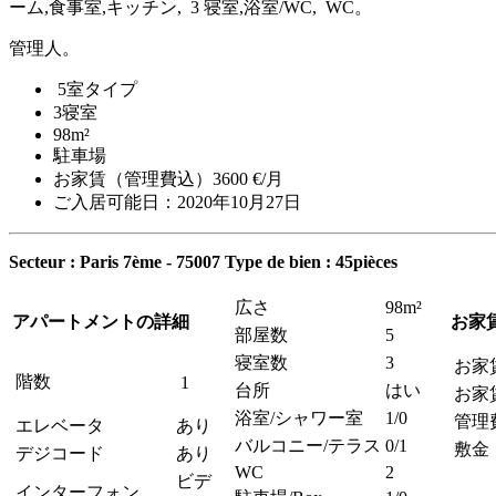
ーム,食事室,キッチン, 3 寝室,浴室/WC, WC。
管理人。
5室タイプ
3寝室
98m²
駐車場
お家賃（管理費込）3600 €/月
ご入居可能日：2020年10月27日
Secteur : Paris 7ème - 75007
Type de bien : 45pièces
広さ
98m²
アパートメントの詳細
お家
部屋数
5
寝室数
3
お家
階数
1
台所
はい
お家
浴室/シャワー室
1/0
管理
エレベータ
あり
バルコニー/テラス
0/1
敷金
デジコード
あり
WC
2
ビデ
インターフォン