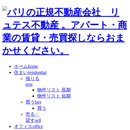
ホーム
home
住まい
residential
借りる
rent
物件リスト 長期
物件リスト 短期
買う
buy
買う
売る・
貸す
sell
オフィス
office