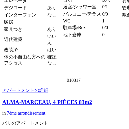
エレベータ
お
浴室/シャワー室
0/1
デジコード
あり
管
バルコニー/テラス
0/0
インターフォン
なし
敷
WC
1
暖房
駐車場/Box
0/0
家具つき
あり
地下倉庫
0
いい
近代建築
え
改装済
はい
体の不自由な方への
確認
アクセス
なし
010317
アパートメントの詳細
ALMA-MARCEAU, 4 PIÈCES 83m2
in
7ème arrondissement
パリのアパートメント