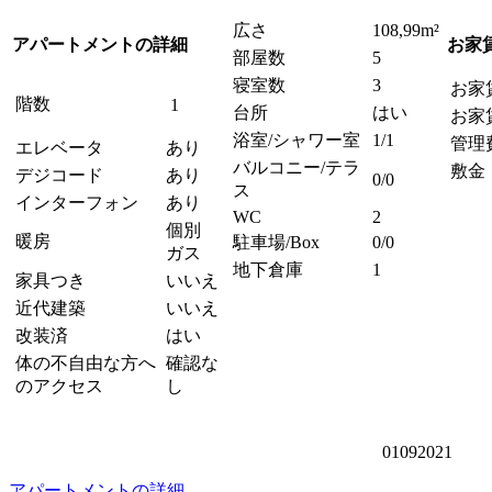
広さ
108,99m²
アパートメントの詳細
お家
部屋数
5
寝室数
3
お家
階数
1
台所
はい
お家
浴室/シャワー室
1/1
管理
エレベータ
あり
バルコニー/テラ
敷金
デジコード
あり
0/0
ス
インターフォン
あり
WC
2
個別
暖房
駐車場/Box
0/0
ガス
地下倉庫
1
家具つき
いいえ
近代建築
いいえ
改装済
はい
体の不自由な方へ
確認な
のアクセス
し
01092021
アパートメントの詳細