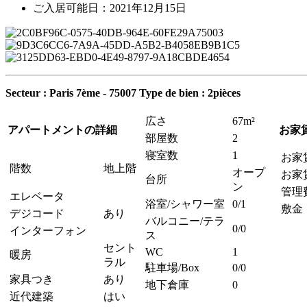
ご入居可能日：2021年12月15日
Secteur : Paris 7ème - 75007
Type de bien : 2pièces
広さ
67m²
アパートメントの詳細
お家
部屋数
2
寝室数
1
お家
階数
地上階
オープ
お家
台所
ン
管理
エレベータ
浴室/シャワー室
0/1
敷金
デジコード
あり
バルコニー/テラ
0/0
インターフォン
ス
セント
WC
1
暖房
ラル
駐車場/Box
0/0
家具つき
あり
地下倉庫
0
近代建築
はい