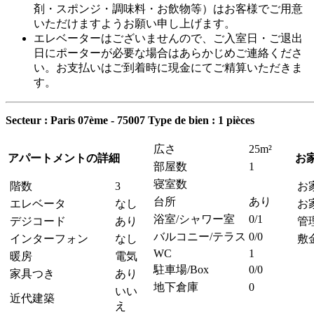
剤・スポンジ・調味料・お飲物等）はお客様でご用意
いただけますようお願い申し上げます。
エレベーターはございませんので、ご入室日・ご退出
日にポーターが必要な場合はあらかじめご連絡くださ
い。お支払いはご到着時に現金にてご精算いただきま
す。
Secteur : Paris 07ème - 75007
Type de bien : 1 pièces
広さ
25m²
アパートメントの詳細
お
部屋数
1
寝室数
階数
3
お
台所
あり
エレベータ
なし
お
浴室/シャワー室
0/1
デジコード
あり
管
バルコニー/テラス
0/0
インターフォン
なし
敷
WC
1
暖房
電気
駐車場/Box
0/0
家具つき
あり
地下倉庫
0
いい
近代建築
え