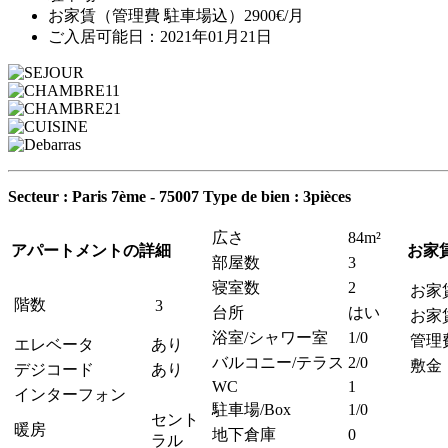
お家賃（管理費 駐車場込）2900€/月
ご入居可能日：2021年01月21日
Secteur : Paris 7ème - 75007
Type de bien : 3pièces
広さ
84m²
アパートメントの詳細
お家
部屋数
3
寝室数
2
お家
階数
3
台所
はい
お家
浴室/シャワー室
1/0
管理
エレベータ
あり
バルコニー/テラス
2/0
敷金
デジコード
あり
WC
1
インターフォン
駐車場/Box
1/0
セント
暖房
地下倉庫
0
ラル