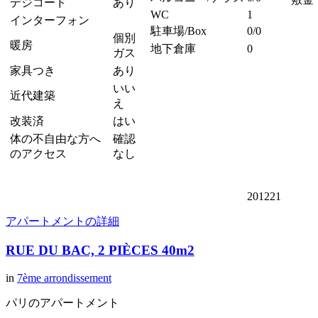
デジコード
あり
WC
1
インターフォン
駐車場/Box
0/0
個別
暖房
地下倉庫
0
ガス
家具つき
あり
いい
近代建築
え
改装済
はい
体の不自由な方へ
確認
のアクセス
なし
201221
アパートメントの詳細
RUE DU BAC, 2 PIÈCES 40m2
in
7ème arrondissement
パリのアパートメント