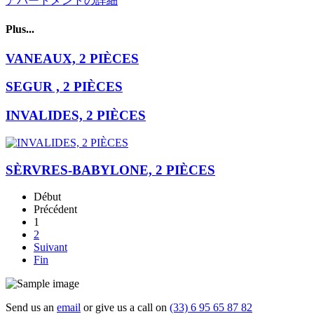
アパートメントの詳細
Plus...
VANEAUX, 2 PIÈCES
SEGUR , 2 PIÈCES
INVALIDES, 2 PIÈCES
SÈRVRES-BABYLONE, 2 PIÈCES
Début
Précédent
1
2
Suivant
Fin
Send us an
email
or give us a call on
(33) 6 95 65 87 82