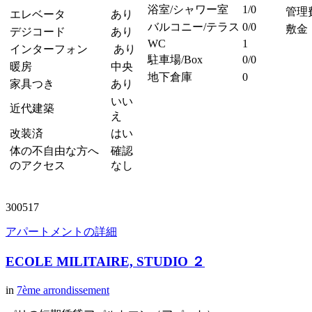
浴室/シャワー室
1/0
管理
エレベータ
あり
バルコニー/テラス
0/0
敷金
デジコード
あり
WC
1
インターフォン
あり
駐車場/Box
0/0
暖房
中央
地下倉庫
0
家具つき
あり
いい
近代建築
え
改装済
はい
体の不自由な方へ
確認
のアクセス
なし
300517
アパートメントの詳細
ECOLE MILITAIRE, STUDIO ２
in
7ème arrondissement