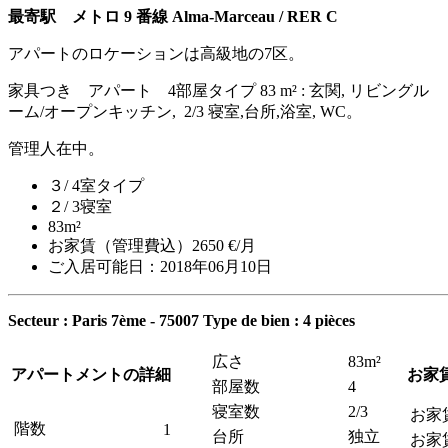
最寄駅 メトロ 9 番線 Alma-Marceau / RER C
アパートのロケーションは高級地の7区。
家具つき アパート 4部屋タイプ 83 m² : 玄関, リビングル
ーム/オープンキッチン, 2/3 寝室,台所,浴室, WC。
管理人在中。
３/ 4室タイプ
２/ 3寝室
83m²
お家賃（管理費込）2650 €/月
ご入居可能日：2018年06月10日
Secteur : Paris 7ème - 75007
Type de bien : 4 pièces
広さ
83m²
アパートメントの詳細
お家
部屋数
4
寝室数
2/3
お家
階数
1
台所
独立
お家