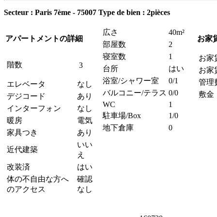
Secteur : Paris 7ème - 75007
Type de bien : 2pièces
広さ
40m²
アパートメントの詳細
お家
部屋数
2
寝室数
1
お家
階数
3
台所
はい
お家
浴室/シャワー室
0/1
管理
エレベータ
なし
バルコニー/テラス
0/0
敷金
デジコード
あり
WC
1
インターフォン
なし
駐車場/Box
1/0
暖房
電気
地下倉庫
0
家具つき
あり
いい
近代建築
え
改装済
はい
体の不自由な方へ
確認
のアクセス
なし