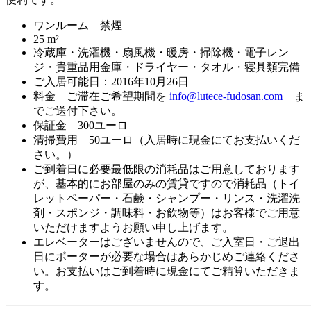
ワンルーム 禁煙
25 m²
冷蔵庫・洗濯機・扇風機・暖房・掃除機・電子レン
ジ・貴重品用金庫・ドライヤー・タオル・寝具類完備
ご入居可能日：2016年10月26日
料金 ご滞在ご希望期間を
info@lutece-fudosan.com
ま
でご送付下さい。
保証金 300ユーロ
清掃費用 50ユーロ（入居時に現金にてお支払いくだ
さい。）
ご到着日に必要最低限の消耗品はご用意しております
が、基本的にお部屋のみの賃貸ですので消耗品（トイ
レットペーパー・石鹸・シャンプー・リンス・洗濯洗
剤・スポンジ・調味料・お飲物等）はお客様でご用意
いただけますようお願い申し上げます。
エレベーターはございませんので、ご入室日・ご退出
日にポーターが必要な場合はあらかじめご連絡くださ
い。お支払いはご到着時に現金にてご精算いただきま
す。