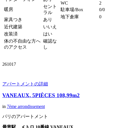
WC
2
セント
暖房
駐車場/Box
0/0
ラル
地下倉庫
0
家具つき
あり
近代建築
いいえ
改装済
はい
体の不自由な方へ
確認な
のアクセス
し
261017
アパートメントの詳細
VANEAUX, 5PIÈCES 108,99m2
in
7ème arrondissement
パリのアパートメント
最寄駅 メトロ 10番線 VANEAUX