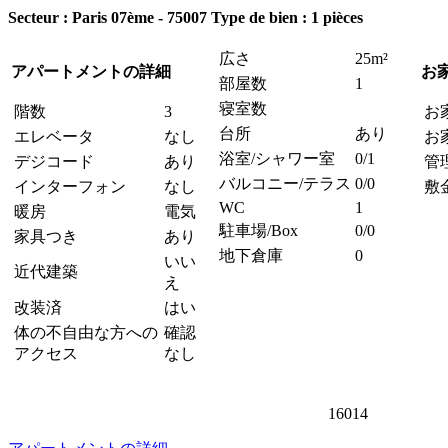
Secteur : Paris 07ème - 75007
Type de bien : 1 pièces
広さ
25m²
アパートメントの詳細
お
部屋数
1
寝室数
階数
3
お
台所
あり
エレベータ
なし
お
浴室/シャワー室
0/1
デジコード
あり
管
バルコニー/テラス
0/0
インターフォン
なし
敷
WC
1
暖房
電気
駐車場/Box
0/0
家具つき
あり
地下倉庫
0
いい
近代建築
え
改装済
はい
体の不自由な方への
確認
アクセス
なし
16014