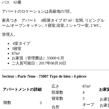
バス 63番
アパートのロケーションは高級地の7区。
家具つき アパート 4部屋タイプ 87 m² : 玄関, リビングル
ーム/オープンキッチン, 3 寝室,浴室, 2 シャワー室, 2 WC。
管理人。
4室タイプ
3寝室
87m²
お家賃（管理費込）33000 €/月
ご入居可能日：2017年08月10日
Secteur : Paris 7ème - 75007
Type de bien : 4 pièces
広さ
87m²
アパートメントの詳細
お家
部屋数
4
寝室数
3
お家
階数
3
オープ
お家
台所