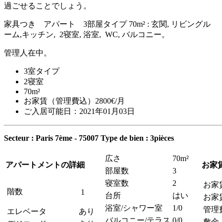
過ごせることでしょう。
家具つき アパート 3部屋タイプ 70m² : 玄関, リビングル
ーム,キッチン, 2寝室, 浴室, WC, バルコニー。
管理人在中。
3室タイプ
2寝室
70m²
お家賃（管理費込）2800€/月
ご入居可能日：2021年01月03日
Secteur : Paris 7ème - 75007
Type de bien : 3pièces
広さ
70m²
アパートメントの詳細
お家
部屋数
3
寝室数
2
お家
階数
1
台所
はい
お家
浴室/シャワー室
1/0
管理
エレベータ
あり
バルコニー/テラス
0/0
敷金