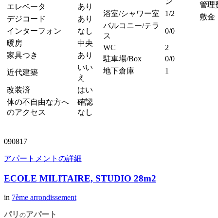
ン
管理
エレベータ
あり
浴室/シャワー室
1/2
敷金
デジコード
あり
バルコニー/テラ
インターフォン
なし
0/0
ス
暖房
中央
WC
2
家具つき
あり
駐車場/Box
0/0
いい
地下倉庫
1
近代建築
え
改装済
はい
体の不自由な方へ
確認
のアクセス
なし
090817
アパートメントの詳細
ECOLE MILITAIRE, STUDIO 28m2
in
7ème arrondissement
パリ
アパート
の