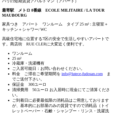
パリの短期賃貸アパルトマン（アパート）
最寄駅 メトロ 8番線 ECOLE MILITAIRE / LA TOUR
MAUBOURG
家具つき アパート ワンルーム タイプ 25 m² : 主寝室＋
キッチン＋シャワー/ WC
高級住宅地に位置する7区の安全で生活しやすいアパートで
す。商店街 RUE CLERに大変近く便利です。
ワンルーム
25 m²
冷蔵庫・洗濯機有
ご入居可能日：お問い合わせください。
料金 ご滞在ご希望期間を
info@lutece-fudosan.com
ま
でご送付下さい。
保証金 300ユーロ
清掃費用 50ユーロ お入居時に現金にてご清算くださ
い。
ご到着日に必要最低限の消耗品はご用意しております
が、基本的にお部屋のみの賃貸ですので消耗品（トイ
レットペーパー・石鹸・シャンプー・リンス・洗濯洗