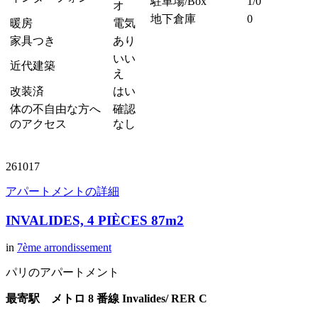
駐車場/Box
1/0
オ
地下倉庫
0
暖房
電気
家具つき
あり
いい
近代建築
え
改装済
はい
体の不自由な方へ
確認
のアクセス
なし
261017
アパートメントの詳細
INVALIDES, 4 PIÈCES 87m2
in
7ème arrondissement
パリのアパートメント
最寄駅 メトロ 8 番線 Invalides/ RER C