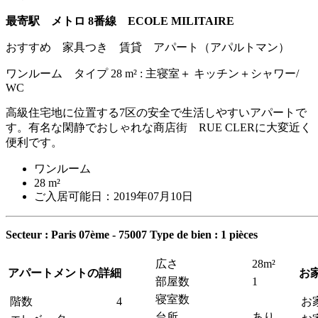
最寄駅 メトロ 8番線 ECOLE MILITAIRE
おすすめ 家具つき 賃貸 アパート（アパルトマン）
ワンルーム タイプ 28 m² : 主寝室＋ キッチン＋シャワー/
WC
高級住宅地に位置する7区の安全で生活しやすいアパートで
す。有名な閑静でおしゃれな商店街 RUE CLERに大変近く
便利です。
ワンルーム
28 m²
ご入居可能日：2019年07月10日
Secteur : Paris 07ème - 75007
Type de bien : 1 pièces
広さ
28m²
アパートメントの詳細
お
部屋数
1
寝室数
階数
4
お
台所
あり