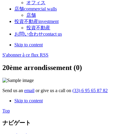
オフィス
店舗
commercial walls
店舗
投資不動産
investment
投資不動産
お問い合わせ
contact us
Skip to content
S'abonner à ce flux RSS
20ème arrondissement (0)
Send us an
email
or give us a call on
(33) 6 95 65 87 82
Skip to content
Top
ナビゲート