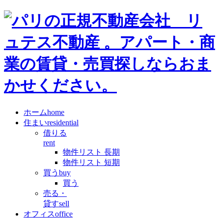
ホーム
home
住まい
residential
借りる
rent
物件リスト 長期
物件リスト 短期
買う
buy
買う
売る・
貸す
sell
オフィス
office