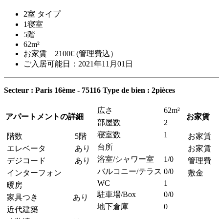
2室 タイプ
1寝室
5階
62m²
お家賃 2100€ (管理費込）
ご入居可能日：2021年11月01日
Secteur : Paris 16ème - 75116
Type de bien : 2pièces
広さ
62m²
アパートメントの詳細
お家賃
部屋数
2
寝室数
1
階数
5階
お家賃
台所
エレベータ
あり
お家賃 
浴室/シャワー室
1/0
デジコード
あり
管理費
バルコニー/テラス
0/0
インターフォン
敷金
WC
1
暖房
駐車場/Box
0/0
家具つき
あり
地下倉庫
0
近代建築