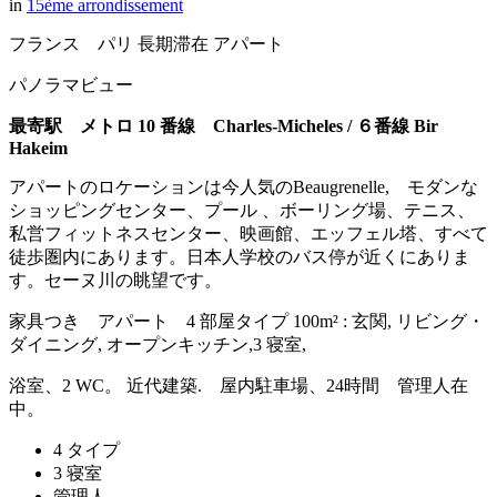
in
15ème arrondissement
フランス パリ 長期滞在 アパート
パノラマビュー
最寄駅 メトロ 10 番線 Charles-Micheles /
６番線 Bir
Hakeim
アパートのロケーションは今人気のBeaugrenelle, モダンな
ショッピングセンター、プール 、ボーリング場、テニス、
私営フィットネスセンター、映画館、エッフェル塔、すべて
徒歩圏内にあります。日本人学校のバス停が近くにありま
す。セーヌ川の眺望です。
家具つき アパート 4 部屋タイプ 100m² : 玄関, リビング・
ダイニング, オープンキッチン,3 寝室,
浴室、2 WC。 近代建築. 屋内駐車場、24時間 管理人在
中。
4 タイプ
3 寝室
管理人