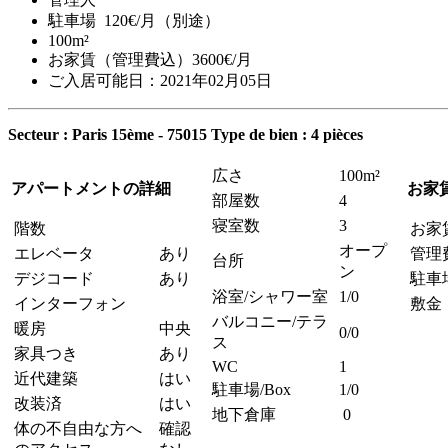
駐車場 120€/月（別途）
100m²
お家賃（管理費込）3600€/月
ご入居可能日：2021年02月05日
Secteur : Paris 15ème - 75015
Type de bien : 4 pièces
広さ
100m²
アパートメントの詳細
お家
部屋数
4
寝室数
3
階数
お家
オープ
エレベータ
あり
管理
台所
ン
デジコード
あり
駐車
浴室/シャワー室
1/0
インターフォン
敷金
バルコニー/テラ
暖房
中央
0/0
ス
家具つき
あり
WC
1
近代建築
はい
駐車場/Box
1/0
改装済
はい
地下倉庫
0
体の不自由な方へ
確認