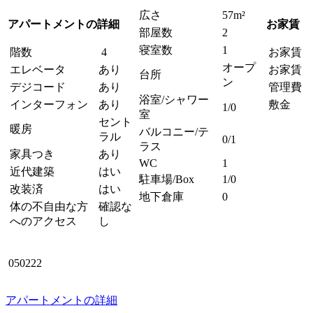
広さ
57m²
アパートメントの詳細
お家賃
部屋数
2
寝室数
1
階数
4
お家賃
オープ
エレベータ
あり
お家賃 
台所
ン
デジコード
あり
管理費
浴室/シャワー
インターフォン
あり
敷金
1/0
室
セント
暖房
バルコニー/テ
ラル
0/1
ラス
家具つき
あり
WC
1
近代建築
はい
駐車場/Box
1/0
改装済
はい
地下倉庫
0
体の不自由な方
確認な
へのアクセス
し
0502
アパートメントの詳細