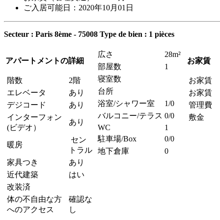
ご入居可能日：2020年10月01日
Secteur : Paris 8ème - 75008
Type de bien : 1 pièces
広さ
28m²
アパートメントの詳細
お家賃
部屋数
1
寝室数
階数
2階
お家賃
台所
エレベータ
あり
お家賃 
浴室/シャワー室
1/0
デジコード
あり
管理費
バルコニー/テラス
0/0
インターフォン
敷金
あり
(ビデオ）
WC
1
駐車場/Box
0/0
セン
暖房
トラル
地下倉庫
0
家具つき
あり
近代建築
はい
改装済
体の不自由な方
確認な
へのアクセス
し