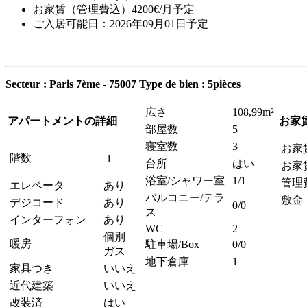
お家賃（管理費込）4200€/月予定
ご入居可能日：2026年09月01日予定
Secteur : Paris 7ème - 75007
Type de bien : 5pièces
広さ
108,99m²
アパートメントの詳細
お家
部屋数
5
寝室数
3
お家
階数
1
台所
はい
お家
浴室/シャワー室
1/1
管理
エレベータ
あり
バルコニー/テラ
敷金
デジコード
あり
0/0
ス
インターフォン
あり
WC
2
個別
暖房
駐車場/Box
0/0
ガス
地下倉庫
1
家具つき
いいえ
近代建築
いいえ
改装済
はい