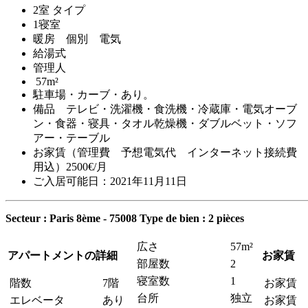
2室 タイプ
1寝室
暖房 個別 電気
給湯式
管理人
57m²
駐車場・カーブ・あり。
備品 テレビ・洗濯機・食洗機・冷蔵庫・電気オーブ
ン・食器・寝具・タオル乾燥機・ダブルベット・ソフ
アー・テーブル
お家賃（管理費 予想電気代 インターネット接続費
用込）2500€/月
ご入居可能日：2021年11月11日
Secteur : Paris 8ème - 75008
Type de bien : 2 pièces
広さ
57m²
アパートメントの詳細
お家賃
部屋数
2
寝室数
1
階数
7階
お家賃
台所
独立
エレベータ
あり
お家賃 