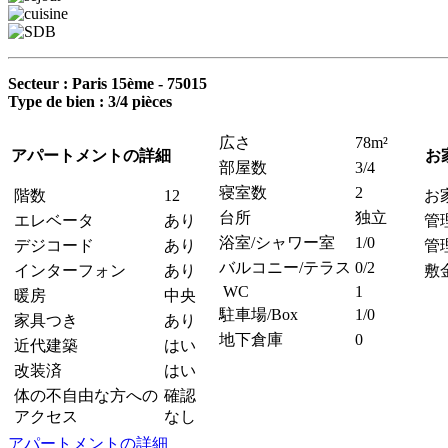
Secteur : Paris 15ème - 75015
Type de bien : 3/4 pièces
広さ
78m²
アパートメントの詳細
お
部屋数
3/4
寝室数
2
階数
12
お
台所
独立
エレベータ
あり
管
浴室/シャワー室
1/0
デジコード
あり
管
バルコニー/テラス
0/2
インターフォン
あり
敷
WC
1
暖房
中央
駐車場/Box
1/0
家具つき
あり
地下倉庫
0
近代建築
はい
改装済
はい
体の不自由な方への
確認
アクセス
なし
アパートメントの詳細