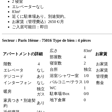
2 寝室
エレベーターなし
83m²
近くに駐車場あり。別途契約。
お家賃（管理費込）2650 €/月
ご入居可能日：即日
Secteur : Paris 16ème - 75016
Type de bien : 4 pièces
広さ
83m²
アパートメントの詳細
お家賃
部屋数
4
寝室数
2
階数
4
お家賃
台所
独立
エレベータ
なし
お家賃 
浴室/シャワー室
1/0
デジコード
あり
管理費
バルコニー/テラス
1/0
インターフォン
なし
敷金
WC
1
独立
暖房
駐車場/Box
0/0
ガス
地下倉庫
0
家具つき＊別途契
あり
約
近代建築
はい