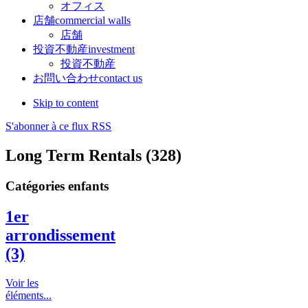
オフィス
店舗
commercial walls
店舗
投資不動産
investment
投資不動産
お問い合わせ
contact us
Skip to content
S'abonner à ce flux RSS
Long Term Rentals (328)
Catégories enfants
1er
arrondissement
(3)
Voir les
éléments...