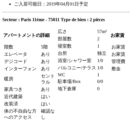
ご入居可能日：2019年04月01日予定
Secteur : Paris 11ème - 75011
Type de bien : 2 pièces
広さ
57m²
アパートメントの詳細
お家賃
部屋数
2
寝室数
1
階数
5階
お家賃
台所
独立
エレベータ
あり
お家賃 
浴室/シャワー室
1/0
デジコード
あり
管理費
バルコニー/テラス
1/0
インターフォン
あり
敷金
WC
1
セント
暖房
駐車場/Box
0/0
ラル
地下倉庫
0
家具つき
あり
近代建築
はい
改装済
はい
体の不自由な方
確認な
へのアクセス
し