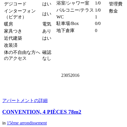
浴室/シャワー室
1/0
デジコード
はい
管理費
バルコニー/テラス
1/0
インターフォン
敷金
はい
（ビデオ）
WC
1
駐車場/Box
0/0
暖房
電気
地下倉庫
0
家具つき
あり
近代建築
はい
改装済
体の不自由な方へ
確認
のアクセス
なし
23052016
アパートメントの詳細
CONVENTION, 4 PIÈCES 78m2
in
15ème arrondissement