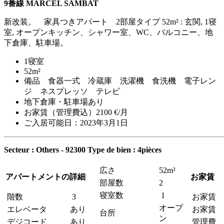
9番線 MARCEL SAMBAT
新改装。 家具つきアパート 2部屋タイプ 52m² : 玄関, 1寝
室, オープンキッチン、シャワー室、WC、バルコニー、地
下倉庫、駐車場。
1寝室
52m²
備品 食器一式 冷蔵庫 洗濯機 食洗機 電子レン
ジ ネスプレッソ テレビ
地下倉庫・駐車場あり
お家賃（管理費込）2100 €/月
ご入居可能日：2023年3月1日
Secteur : Others - 92300
Type de bien : 4pièces
広さ
52m²
アパートメントの詳細
お家賃
部屋数
2
寝室数
1
階数
3
お家賃
オープ
エレベータ
あり
お家賃 
台所
ン
デジコード
あり
管理費