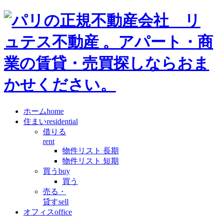
ホーム
home
住まい
residential
借りる
rent
物件リスト 長期
物件リスト 短期
買う
buy
買う
売る・
貸す
sell
オフィス
office