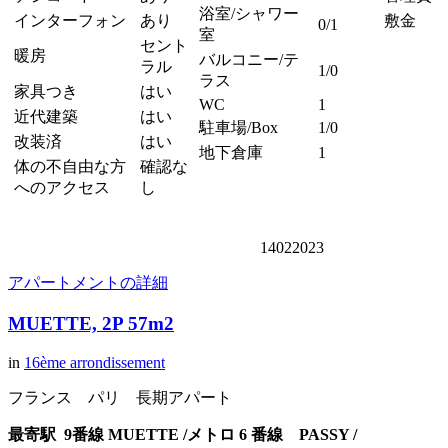
浴室/シャワー
インターフォン
あり
敷金
0/1
室
セント
暖房
バルコニー/テ
ラル
1/0
ラス
家具つき
はい
WC
1
近代建築
はい
駐車場/Box
1/0
改装済
はい
地下倉庫
1
体の不自由な方
確認な
へのアクセス
し
14022023
アパートメントの詳細
MUETTE, 2P 57m2
in
16ème arrondissement
フランス パリ 長期アパート
最寄駅 9
番線 MUETTE
/メトロ 6 番線 PASSY /