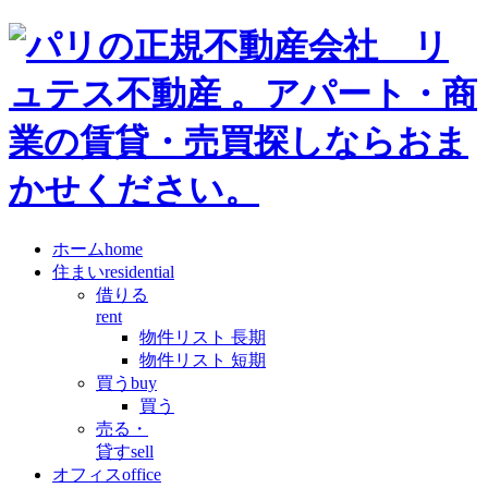
ホーム
home
住まい
residential
借りる
rent
物件リスト 長期
物件リスト 短期
買う
buy
買う
売る・
貸す
sell
オフィス
office