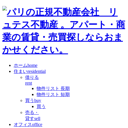
ホーム
home
住まい
residential
借りる
rent
物件リスト 長期
物件リスト 短期
買う
buy
買う
売る・
貸す
sell
オフィス
office