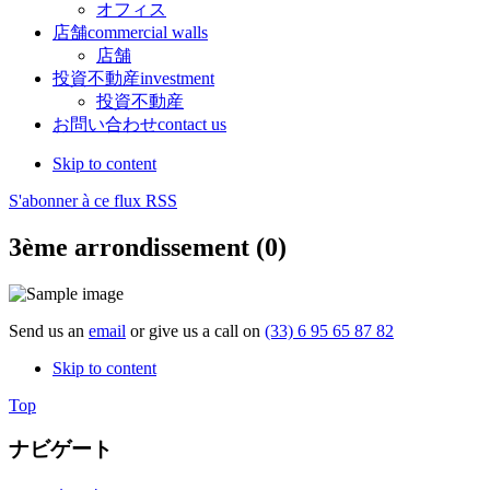
オフィス
店舗
commercial walls
店舗
投資不動産
investment
投資不動産
お問い合わせ
contact us
Skip to content
S'abonner à ce flux RSS
3ème arrondissement (0)
Send us an
email
or give us a call on
(33) 6 95 65 87 82
Skip to content
Top
ナビゲート