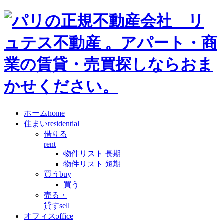
ホーム
home
住まい
residential
借りる
rent
物件リスト 長期
物件リスト 短期
買う
buy
買う
売る・
貸す
sell
オフィス
office