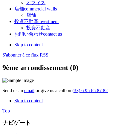
オフィス
店舗
commercial walls
店舗
投資不動産
investment
投資不動産
お問い合わせ
contact us
Skip to content
S'abonner à ce flux RSS
9ème arrondissement (0)
Send us an
email
or give us a call on
(33) 6 95 65 87 82
Skip to content
Top
ナビゲート