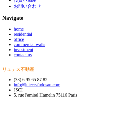
投資不動産
お問い合わせ
Navigate
home
residential
office
commercial walls
investment
contact us
リュテス不動産
(33) 6 95 65 87 82
info@lutece-fudosan.com
JSCI
5, rue l'amiral Hamelin 75116 Paris