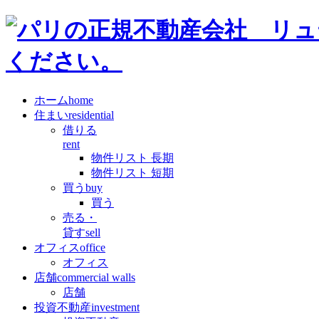
ホーム
home
住まい
residential
借りる
rent
物件リスト 長期
物件リスト 短期
買う
buy
買う
売る・
貸す
sell
オフィス
office
オフィス
店舗
commercial walls
店舗
投資不動産
investment