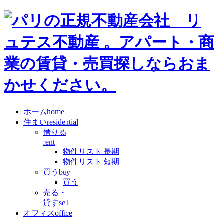
ホーム
home
住まい
residential
借りる
rent
物件リスト 長期
物件リスト 短期
買う
buy
買う
売る・
貸す
sell
オフィス
office