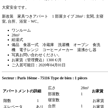
大変安全です。
新改装 家具つきアパート 1 部屋タイプ 28m² : 玄関, 主寝
室, 台所、浴室・WC。
ワンルーム
28m²
給湯式
備品 食器一式 冷蔵庫 洗濯機 オーブン 食洗
機 電子レンジ コーヒーメーカー 湯沸かし器
写真お問い合わせください。
お家賃（管理費込）1300 €/月
ご入居可能日：2020年04月01日
Secteur : Paris 16ème - 75116
Type de bien : 1 pièces
広さ
28m²
アパートメントの詳細
お家賃
部屋数
1
寝室数
階数
1
お家賃
台所
1
エレベータ
あり
お家賃 