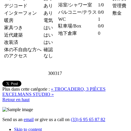
浴室/シャワー室
1/0
デジコード
あり
管理費
バルコニー/テラス
0/0
インターフォン
あり
敷金
WC
1
暖房
電気
駐車場/Box
0/0
家具つき
はい
地下倉庫
0
近代建築
はい
改装済
はい
体の不自由な方へ
確認
のアクセス
なし
300317
Plus dans cette catégorie :
« TROCADERO, 3 PIÈCES
EXCELMANS STUDIO »
Retour en haut
Send us an
email
or give us a call on
(33) 6 95 65 87 82
Skip to content