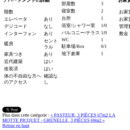
アパートメントの詳細
お家
部屋数
3
寝室数
2
階数
お家
台所
1
エレベータ
あり
お家
浴室/シャワー室
1/0
デジコード
なし
管理
バルコニー/テラス
1/0
インターフォン
あり
敷金
WC
1
セント
暖房
駐車場/Box
0/1
ラル
地下倉庫
1
家具つき
あり
近代建築
はい
改装済
はい
体の不自由な方へ
確認な
のアクセス
し
Plus dans cette catégorie :
« PASTEUR, 3 PIÈCES 67m2
LA
MOTTE PICQUET - GRENELLE, 3 PIÈCES 69m2 »
Retour en haut