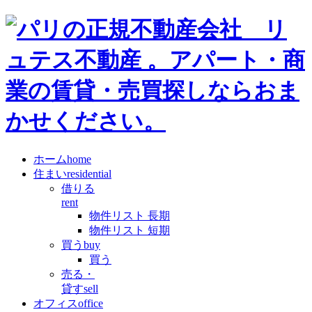
ホーム
home
住まい
residential
借りる
rent
物件リスト 長期
物件リスト 短期
買う
buy
買う
売る・
貸す
sell
オフィス
office