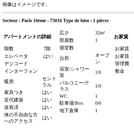
画像はイメージです。
Secteur : Paris 16ème - 75016
Type de bien : 1 pièces
広さ
32m²
アパートメントの詳細
お家賃
部屋数
1
寝室数
階数
7階
お家賃
オープ
エレベータ
はい
お家賃 
台所
ン
デジコード
管理費
浴室/シャワー
インターフォン
敷金
1/0
室
セント
暖房
バルコニー/テ
ラル
1/0
ラス
家具つき
はい
WC
1
近代建築
はい
駐車場/Box
0/0
改装済
はい
地下倉庫
1
体の不自由な方
はい
へのアクセス