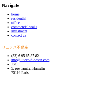
Navigate
home
residential
office
commercial walls
investment
contact us
リュテス不動産
(33) 6 95 65 87 82
info@lutece-fudosan.com
JSCI
5, rue l'amiral Hamelin
75116 Paris