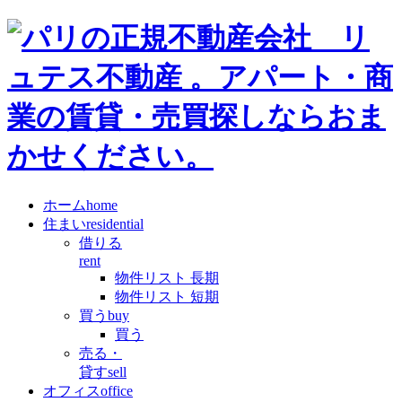
ホーム
home
住まい
residential
借りる
rent
物件リスト 長期
物件リスト 短期
買う
buy
買う
売る・
貸す
sell
オフィス
office