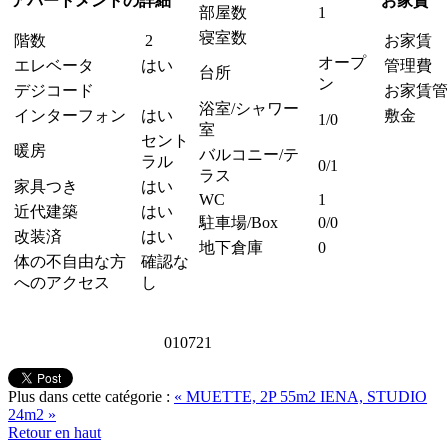
アパートメントの詳細
お家賃
部屋数
1
寝室数
階数
2
お家賃
オープ
エレベータ
はい
管理費
台所
ン
デジコード
お家賃管
浴室/シャワー
インターフォン
はい
敷金
1/0
室
セント
暖房
バルコニー/テ
ラル
0/1
ラス
家具つき
はい
WC
1
近代建築
はい
駐車場/Box
0/0
改装済
はい
地下倉庫
0
体の不自由な方
確認な
へのアクセス
し
010721
Plus dans cette catégorie :
« MUETTE, 2P 55m2
IENA, STUDIO
24m2 »
Retour en haut