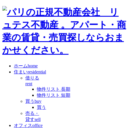
ホーム
home
住まい
residential
借りる
rent
物件リスト 長期
物件リスト 短期
買う
buy
買う
売る・
貸す
sell
オフィス
office