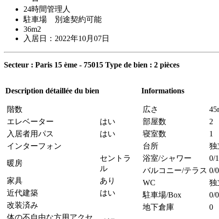
24時間管理人
駐車場 別途契約可能
36m2
入居日：2022年10月07日
Secteur : Paris 15 ème - 75015 Type de bien : 2 pièces
Description détaillée du bien
Informations
階数
広さ
45
エレベーター
はい
部屋数
2
入居者用パス
はい
寝室数
1
インターフォン
台所
独
セントラ
浴室/シャワー
0/1
暖房
ル
バルコニー/テラス
0/0
家具
あり
WC
独
近代建築
はい
駐車場/Box
0/0
改装済み
地下倉庫
0
体の不自由な方用アクセ