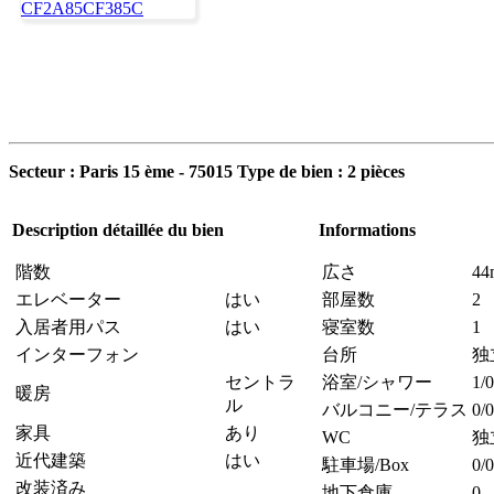
Secteur : Paris 15 ème - 75015 Type de bien : 2 pièces
Description détaillée du bien
Informations
階数
広さ
44
エレベーター
はい
部屋数
2
入居者用パス
はい
寝室数
1
インターフォン
台所
独
セントラ
浴室/シャワー
1/0
暖房
ル
バルコニー/テラス
0/0
家具
あり
WC
独
近代建築
はい
駐車場/Box
0/0
改装済み
地下倉庫
0