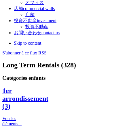
オフィス
店舗
commercial walls
店舗
投資不動産
investment
投資不動産
お問い合わせ
contact us
Skip to content
S'abonner à ce flux RSS
Long Term Rentals (328)
Catégories enfants
1er
arrondissement
(3)
Voir les
éléments...