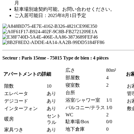
月
駐車場別途契約可能。お問い合わせください。
ご入居可能日：2025年8月1日予定
Secteur : Paris 15ème - 75015
Type de bien : 4 pièces
広さ
80m²
アパートメントの詳細
お
部屋数
4
寝室数
2
階数
10
お
台所
エレベータ
あり
管
浴室/シャワー室
1/1
デジコード
あり
お
バルコニー/テラス
1/0
インターフォン
あり
敷
WC
2
セント
暖房
駐車場/Box
0/0
ラル
地下倉庫
0
家具つき
あり