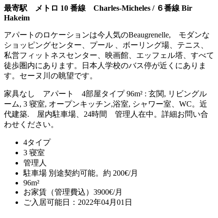
最寄駅 メトロ 10 番線 Charles-Micheles /
６番線 Bir
Hakeim
アパートのロケーションは今人気のBeaugrenelle, モダンな
ショッピングセンター、プール 、ボーリング場、テニス、
私営フィットネスセンター、映画館、エッフェル塔、すべて
徒歩圏内にあります。日本人学校のバス停が近くにありま
す。セーヌ川の眺望です。
家具なし アパート 4部屋タイプ 96m² : 玄関, リビングル
ーム, 3 寝室, オープンキッチン,浴室, シャワー室、WC。近
代建築. 屋内駐車場、24時間 管理人在中。詳細お問い合
わせください。
4タイプ
3 寝室
管理人
駐車場 別途契約可能。約 200€/月
96m²
お家賃（管理費込）3900€/月
ご入居可能日：2022年04月01日