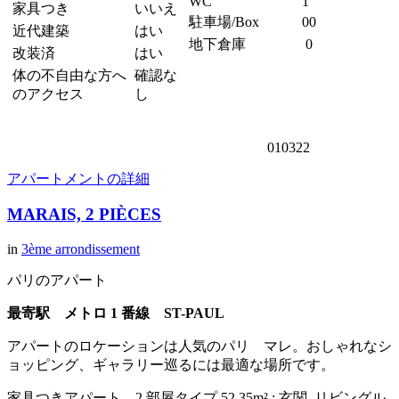
WC
1
家具つき
いいえ
駐車場/Box
00
近代建築
はい
地下倉庫
0
改装済
はい
体の不自由な方へ
確認な
のアクセス
し
010322
アパートメントの詳細
MARAIS, 2 PIÈCES
in
3ème arrondissement
パリのアパート
最寄駅 メトロ 1 番線 ST-PAUL
アパートのロケーションは人気のパリ マレ。おしゃれなシ
ョッピング、ギャラリー巡るには最適な場所です。
家具つきアパート 2 部屋タイプ 52,35m² : 玄関, リビングル