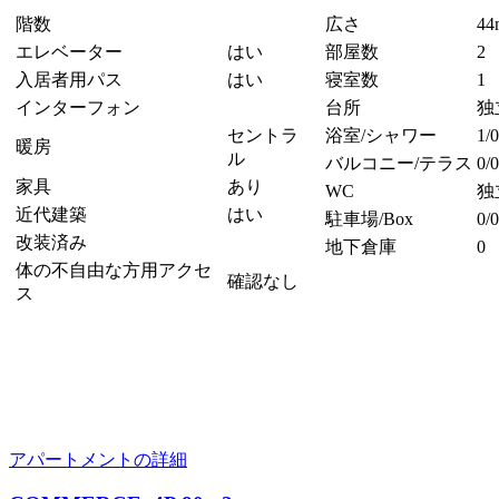
階数
広さ
44
エレベーター
はい
部屋数
2
入居者用パス
はい
寝室数
1
インターフォン
台所
独
セントラ
浴室/シャワー
1/0
暖房
ル
バルコニー/テラス
0/0
家具
あり
WC
独
近代建築
はい
駐車場/Box
0/0
改装済み
地下倉庫
0
体の不自由な方用アクセ
確認なし
ス
アパートメントの詳細