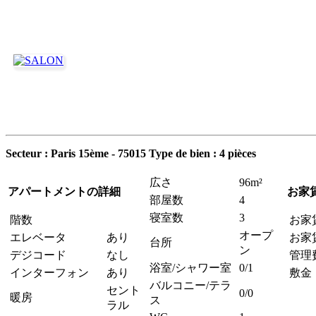
Secteur : Paris 15ème - 75015
Type de bien : 4 pièces
広さ
96m²
アパートメントの詳細
お家
部屋数
4
寝室数
3
階数
お家
オープ
エレベータ
あり
お家
台所
ン
デジコード
なし
管理
浴室/シャワー室
0/1
インターフォン
あり
敷金
バルコニー/テラ
セント
0/0
暖房
ス
ラル