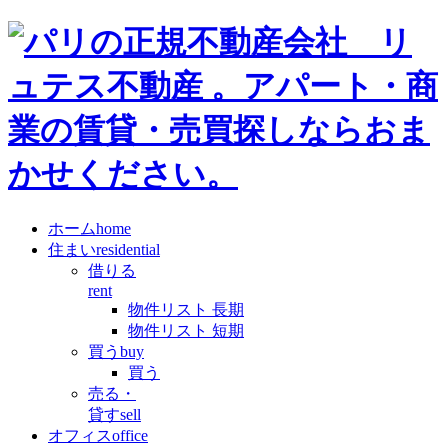
ホーム
home
住まい
residential
借りる
rent
物件リスト 長期
物件リスト 短期
買う
buy
買う
売る・
貸す
sell
オフィス
office