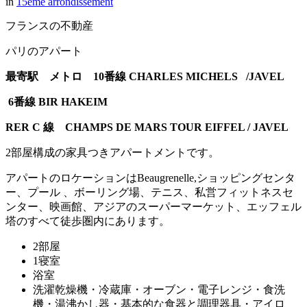
in
15ème arrondissement
フランスの不動産
パリのアパート
最寄駅 メトロ 10
番線 CHARLES MICHELS /JAVEL
6
番線 BIR HAKEIM
RER C 線 CHAMPS DE MARS TOUR EIFFEL / JAVEL
2部屋構成の家具つきアパートメントです。
アパートのロケーションはBeaugrenelle,ショッピングセンタ
ー、プール 、ボーリング場、テニス、私営フィットネスセ
ンター、映画館、アジアのスーパーマーケット、エッフェル
塔のすべて徒歩圏内にあります。
2部屋
1寝室
浴室
洗濯乾燥機・冷蔵庫・オーブン・電子レンジ・食洗
機・湯沸かし器・基本的な食器と調理器具・アイロ