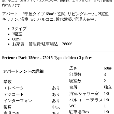
場、テニス、私営フィットネスセンター、映画館、エッフェル塔、すべて徒歩圏
内にあります。
アパート 3部屋タイプ 68m² : 玄関, リビングルーム, 2寝室,
キッチン, 浴室, wc, バルコニ. 近代建築. 管理人在中。
3タイプ
2寝室
68m²
お家賃 管理費/駐車場込 2800€
Secteur : Paris 15ème - 75015
Type de bien : 3 pièces
広さ
68m²
アパートメントの詳細
部屋数
3
寝室数
2
階数
台所
独立
エレベータ
あり
浴室/シャワー室
1/0
デジコード
あり
バルコニー/テラス
1/0
インターフォン
あり
WC
1
暖房
中央
駐車場/Box
1/0
家具つき
あり