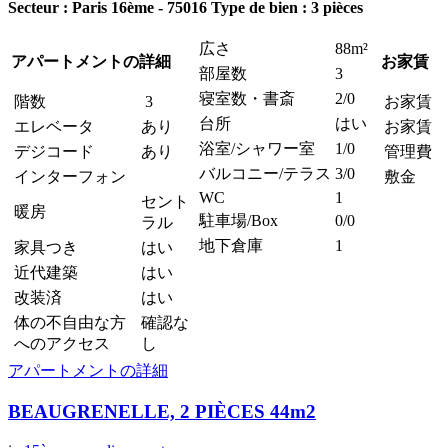
Secteur : Paris 16ème - 75016
Type de bien : 3 pièces
広さ
88m²
アパートメントの詳細
お家賃
部屋数
3
寝室数・書斎
2/0
階数
3
お家賃
台所
はい
エレベータ
あり
お家賃 
浴室/シャワー室
1/0
デジコード
あり
管理費
バルコニー/テラス
3/0
インターフォン
敷金
WC
1
セント
暖房
駐車場/Box
0/0
ラル
地下倉庫
1
家具つき
はい
近代建築
はい
改装済
はい
体の不自由な方
確認な
へのアクセス
し
アパートメントの詳細
BEAUGRENELLE, 2 PIÈCES 44m2