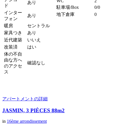
WC
2
あり
ド
駐車場/Box
0/0
インター
地下倉庫
0
あり
フォン
暖房
セントラル
家具つき
あり
近代建築
いいえ
改装済
はい
体の不自
由な方へ
確認なし
のアクセ
ス
アパートメントの詳細
JASMIN, 3 PIÈCES 88m2
in
16ème arrondissement