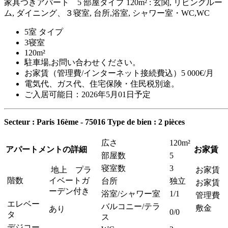
家具つきアパート 5 部屋タイプ 120m² : 玄関, リビングルー
ム, ダイニング、３寝室, 台所,浴室, シャワー室・WC,WC
5室 タイプ
3寝室
120m²
駐車場,お問い合わせください。
お家賃（管理費/インターネット接続費込）5 000€/月
電気代、ガス代、住宅保険・住民税別途。
ご入居可能日：2026年5月01日予定
Secteur : Paris 16ème - 75016
Type de bien : 2 pièces
広さ
120m²
アパートメントの詳細
お家賃
部屋数
5
寝室数
3
地上 プラ
お家賃
階数
イベートガ
台所
独立
お家賃 
ーデン付き
浴室/シャワー室
1/1
管理費
エレベー
バルコニー/テラ
敷金
あり
0/0
タ
ス
デジコー